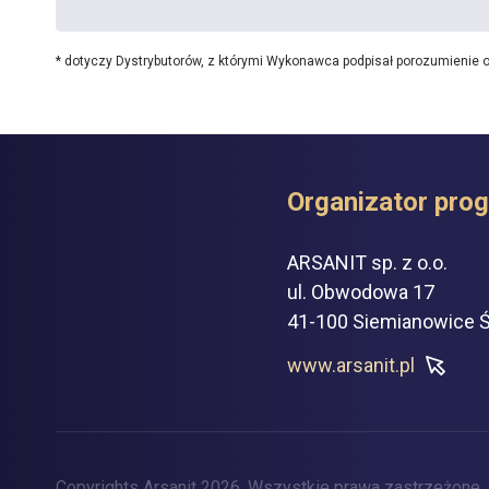
* dotyczy Dystrybutorów, z którymi Wykonawca podpisał porozumienie 
Organizator pro
ARSANIT sp. z o.o.
ul. Obwodowa 17
41-100 Siemianowice Ś
www.arsanit.pl
Copyrights Arsanit 2026.
Wszystkie prawa zastrzeżone