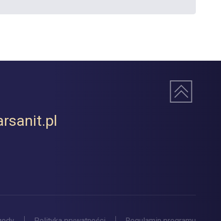
rsanit.pl
gody
Polityka prywatności
Regulamin programu