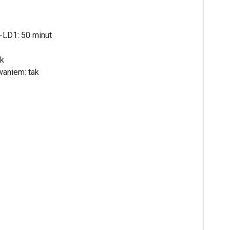
-LD1: 50 minut
ak
waniem: tak