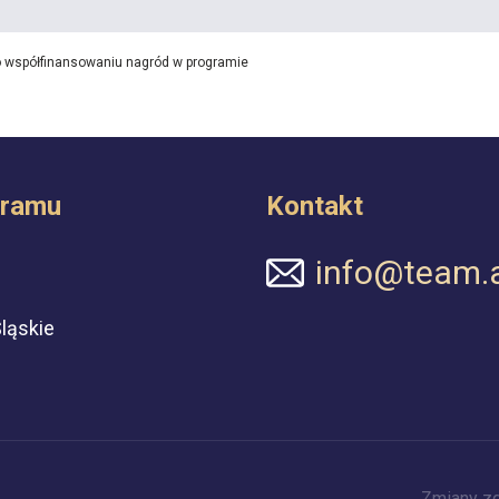
o współfinansowaniu nagród w programie
gramu
Kontakt
info@team.a
ląskie
Zmiany z