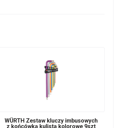
WÜRTH Zestaw kluczy imbusowych
z końcówką kulistą kolorowe 9szt